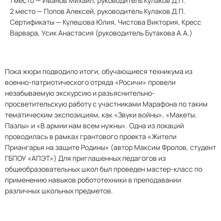
1 место — Иванов Михаил, руководитель Кулаков Д.П.
2 место — Попов Алексей, руководитель Кулаков Д.П.
Сертификаты — Кулешова Юлия, Чистова Виктория, Кресс
Варвара, Усик Анастасия (руководитель Бутакова А.А.)
Пока жюри подводило итоги, обучающиеся техникума из
военно-патриотического отряда «Росичи» провели
незабываемую экскурсию и разъяснительно-
просветительскую работу с участниками Марафона по таким
тематическим экспозициям, как «Звуки войны», «Макеты.
Пазлы» и «В армии нам всем нужны». Одна из локаций
проводилась в рамках грантового проекта «Жители
Приангарья на защите Родины» (автор Максим Фролов, студент
ГБПОУ «АПЭТ») Для приглашенных педагогов из
общеобразовательных школ был проведен мастер-класс по
применению навыков робототехники в преподавании
различных школьных предметов.