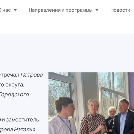
О нас
Направления и программы
Новости
встречал
Петрова
о округа,
Городского
.
а
и заместитель
рова Наталья