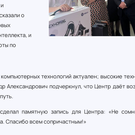
 и
сказали о
овых
нтеллекта, и
оты по
компьютерных технологий актуален; высокие техно
др Александрович подчеркнул, что Центр даёт во
путь.
 сделал памятную запись для Центра: «Не сом
а. Спасибо всем сопричастным!»