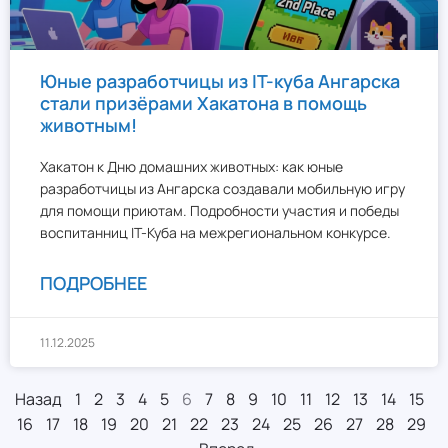
Юные разработчицы из IT-куба Ангарска
стали призёрами Хакатона в помощь
животным!
Хакатон к Дню домашних животных: как юные
разработчицы из Ангарска создавали мобильную игру
для помощи приютам. Подробности участия и победы
воспитанниц IT-Куба на межрегиональном конкурсе.
ПОДРОБНЕЕ
11.12.2025
Назад
1
2
3
4
5
6
7
8
9
10
11
12
13
14
15
16
17
18
19
20
21
22
23
24
25
26
27
28
29