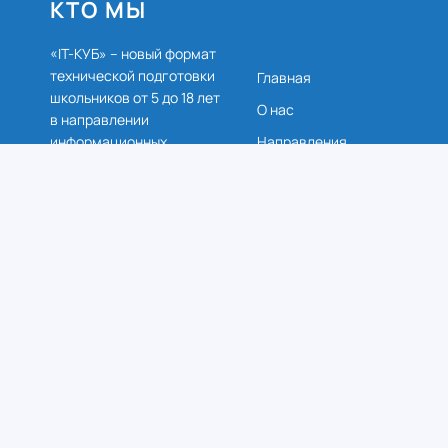
КТО МЫ
«IT-КУБ» – новый формат
технической подготовки
Главная
школьников от 5 до 18 лет
О нас
в направлении
Направления
информационных
технологий
Новости
Расписание
Версия сайта
для слабовидящих