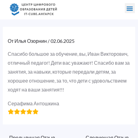
Перейти
Навигация
Me
к
по
Направления и программы
содержимому
записям
От
Илья Озорнин
/
02.06.2025
Спасибо большое за обучение, вы, Иван Викторович,
отличный педагог! Дети вас уважают! Спасибо вам за
занятия, за навыки, которые передали детям, за
хорошее отношение, за то, что дети с удовольствием
ходят на ваши занятия!!!
Серафима Антошкина
←
Предыдущая Отзыв
Следующая Отзыв
→