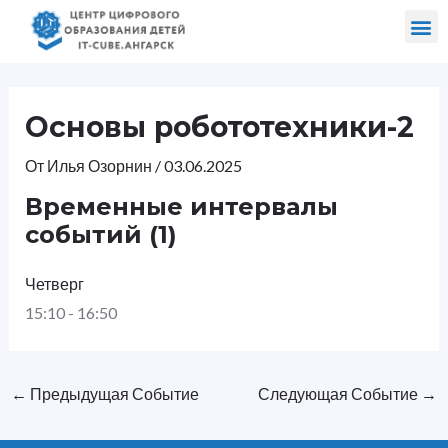
Перейти
Навигация
Me
к
по
Направления и программы
содержимому
записям
Основы робототехники-2
От
Илья Озорнин
/
03.06.2025
Временные интервалы
событий (1)
Четверг
15:10
-
16:50
←
Предыдущая Событие
Следующая Событие
→